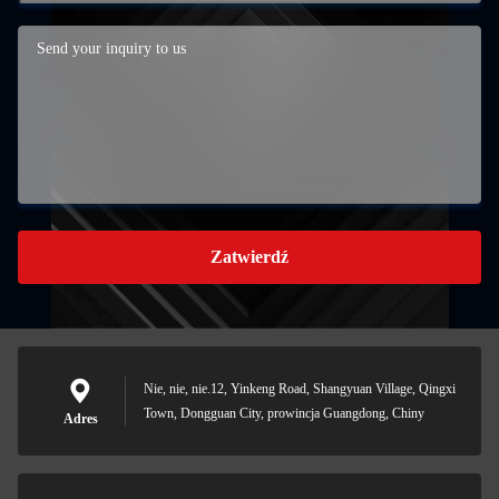
Zatwierdź
Nie, nie, nie.12, Yinkeng Road, Shangyuan Village, Qingxi
Town, Dongguan City, prowincja Guangdong, Chiny
Adres