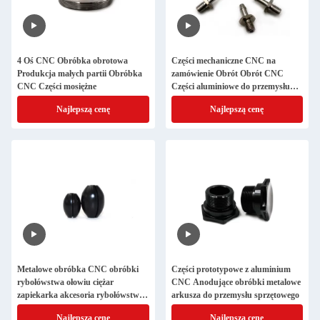
4 Oś CNC Obróbka obrotowa
Części mechaniczne CNC na
Produkcja małych partii Obróbka
zamówienie Obrót Obrót CNC
CNC Części mosiężne
Części aluminiowe do przemysłu
zabawek
Najlepszą cenę
Najlepszą cenę
Metalowe obróbka CNC obróbki
Części prototypowe z aluminium
rybołówstwa ołowiu ciężar
CNC Anodujące obróbki metalowe
zapiekarka akcesoria rybołówstwa
arkusza do przemysłu sprzętowego
ISO9001 zatwierdzone
Najlepszą cenę
Najlepszą cenę