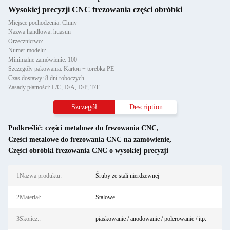
Wysokiej precyzji CNC frezowania części obróbki
Miejsce pochodzenia: Chiny
Nazwa handlowa: huasun
Orzecznictwo: -
Numer modelu: -
Minimalne zamówienie: 100
Szczegóły pakowania: Karton + torebka PE
Czas dostawy: 8 dni roboczych
Zasady płatności: L/C, D/A, D/P, T/T
Szczegół
Description
Podkreślić:
części metalowe do frezowania CNC
,
Części metalowe do frezowania CNC na zamówienie
,
Części obróbki frezowania CNC o wysokiej precyzji
1Nazwa produktu:
Śruby ze stali nierdzewnej
2Materiał:
Stalowe
3Skończ.:
piaskowanie / anodowanie / polerowanie / itp.