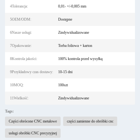
4Tolerancja:
0,01- +/-0,005 mm
5OEM/ODM:
Dostępne
6Nasze usługi:
Zindywidualizowane
7Opakowanie:
Torba foliowa + karton
8Kontrola jakości:
100% kontrola przed wysyłką
9Przykładowy czas dostawy:
10-15 dni
10MOQ:
100szt
11Wielkość:
Zindywidualizowane
Tags:
Części obrócone CNC metalowe
części zamienne do obróbki cnc
usługi obróbki CNC precyzyjnej