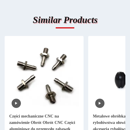
Similar Products
Części mechaniczne CNC na
Metalowe obróbka C
zamówienie Obrót Obrót CNC Części
rybołówstwa ołowiu c
aluminiowe do przemysłu zabawek
akcesoria rybołówst